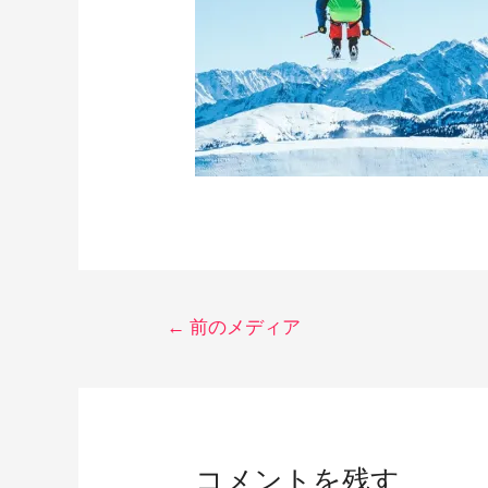
投
←
前のメディア
稿
ナ
コメントを残す