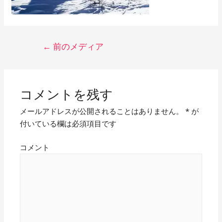
投
←
前のメディア
稿
ナ
ビ
コメントを残す
ゲ
メールアドレスが公開されることはありません。
*
が
付いている欄は必須項目です
ー
シ
コメント
ョ
ン