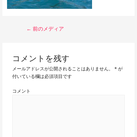
投
←
前のメディア
稿
ナ
ビ
コメントを残す
ゲ
メールアドレスが公開されることはありません。
*
が
付いている欄は必須項目です
ー
シ
コメント
ョ
ン