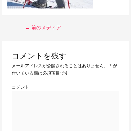
投
←
前のメディア
稿
ナ
ビ
コメントを残す
ゲ
メールアドレスが公開されることはありません。
*
が
付いている欄は必須項目です
ー
シ
コメント
ョ
ン